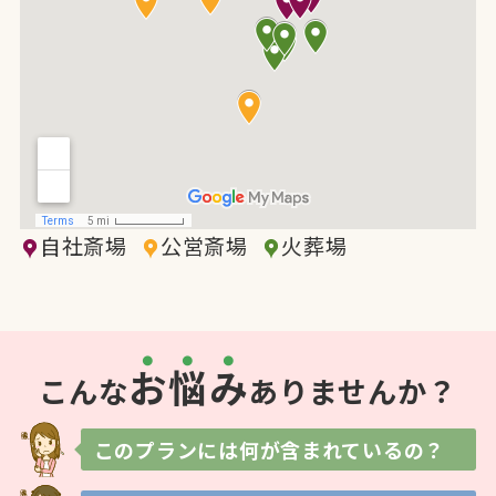
自社斎場
公営斎場
火葬場
お
悩
み
こんな
ありませんか？
このプランには
何が含まれているの？