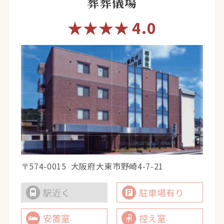
葬葬儀場
★★★★
4.0
〒574-0015
大阪府大東市野崎4-7-21
駅近く
駐車場有り
安置室
控え室