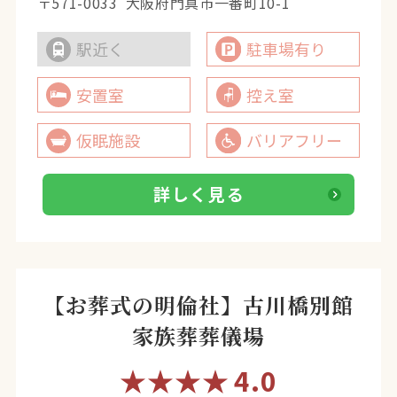
〒571-0033
大阪府門真市一番町10-1
駅近く
駐車場有り
安置室
控え室
仮眠施設
バリアフリー
詳しく見る
【お葬式の明倫社】古川橋別館
家族葬葬儀場
★★★★
4.0