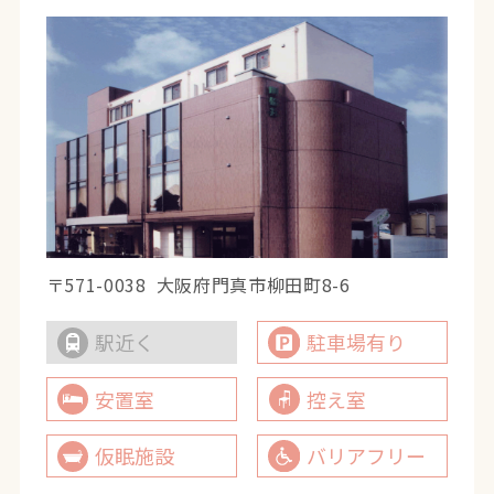
〒571-0038
大阪府門真市柳田町8-6
駅近く
駐車場有り
安置室
控え室
仮眠施設
バリアフリー