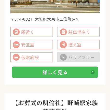
〒574-0027
大阪府大東市三住町5-4
駅近く
駐車場有り
安置室
控え室
仮眠施設
バリアフリー
詳しく見る
【お葬式の明倫社】野崎駅家族