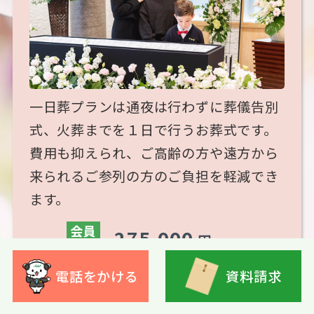
一日葬プランは通夜は行わずに葬儀告別
式、火葬までを１日で行うお葬式です。
費用も抑えられ、ご高齢の方や遠方から
来られるご参列の方のご負担を軽減でき
ます。
会員
275,000
円
価格
（税込）
352,000 円（税込）
一般価格
電話をかける
資料請求