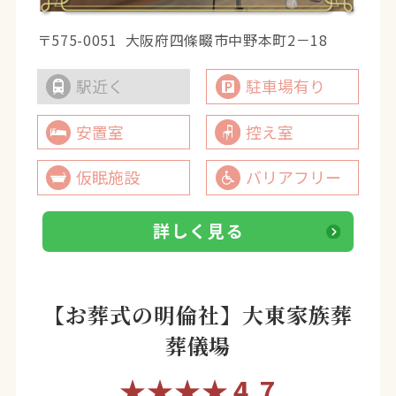
〒575-0051
大阪府四條畷市中野本町2－18
駅近く
駐車場有り
安置室
控え室
仮眠施設
バリアフリー
詳しく見る
【お葬式の明倫社】大東家族葬
葬儀場
★★★★
4.7