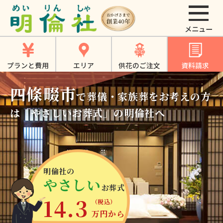
四條畷市 (大阪府)-
四條畷市での葬儀、
家族葬、一日葬は
プランと費用
エリア
供花のご注文
資料請求
《お葬式の明倫社》
四條畷市
で葬儀・家族葬をお考えの方
は
「やさしいお葬式」の明倫社へ
明倫社の
やさしい
お葬式
14.3
（税込）
万円から