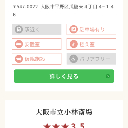
〒547-0022
大阪市平野区瓜破東４丁目４−１４
６
駅近く
駐車場有り
安置室
控え室
仮眠施設
バリアフリー
詳しく見る
大阪市立小林斎場
★★★
3.5