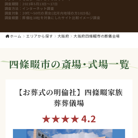
調査期間：
2021年5月13日～17日
調査方法：
インターネット調査
調査対象：
20代～50代の男女(北河内地域の方1023名)
調査概要：
葬儀社10社を対象にしたサイト比較イメージ調査
ホーム
エリアから探す
大阪府
大阪府四條畷市の葬儀会場
四條畷市
の斎場・式場一覧
【お葬式の明倫社】四條畷家族
葬葬儀場
★★★★
4.2