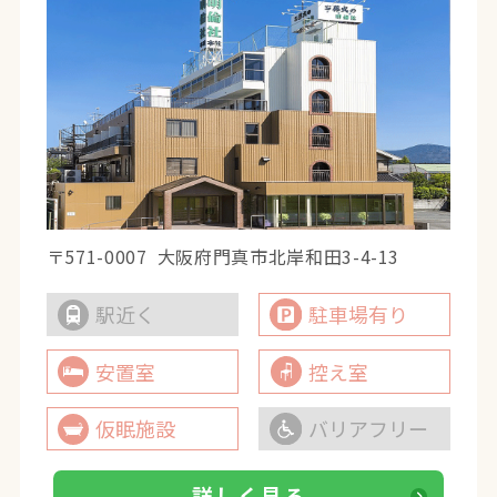
〒571-0007
大阪府門真市北岸和田3-4-13
駅近く
駐車場有り
安置室
控え室
仮眠施設
バリアフリー
詳しく見る