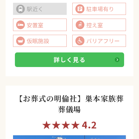
駅近く
駐車場有り
安置室
控え室
仮眠施設
バリアフリー
詳しく見る
【お葬式の明倫社】巣本家族葬
葬儀場
★★★★
4.2