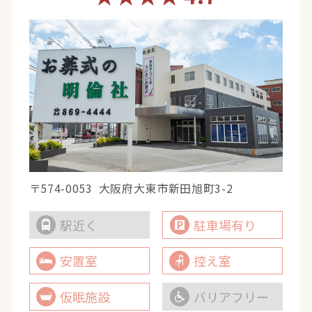
〒574-0053
大阪府大東市新田旭町3-2
駅近く
駐車場有り
安置室
控え室
仮眠施設
バリアフリー