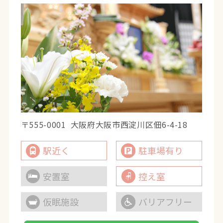
〒555-0001
大阪府大阪市西淀川区佃6-4-18
駅近く
駐車場有り
安置室
控え室
仮眠施設
バリアフリー