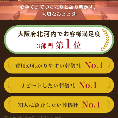
心ゆくまでゆったりと語り明かす、
大切なひととき
大阪府北河内でお客様満足度 3部門 第1位
費用がわかりやすい葬儀社 No.1
リピートしたい葬儀社 No.1
知人に紹介したい葬儀社 No.1
アンケートモニター元：
ゼネラルリサーチ