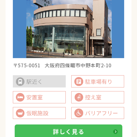
〒575-0051
大阪府四條畷市中野本町2-10
駅近く
駐車場有り
安置室
控え室
仮眠施設
バリアフリー
詳しく見る