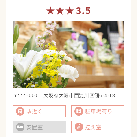
★★★
3.5
〒555-0001
大阪府大阪市西淀川区佃6-4-18
駅近く
駐車場有り
安置室
控え室