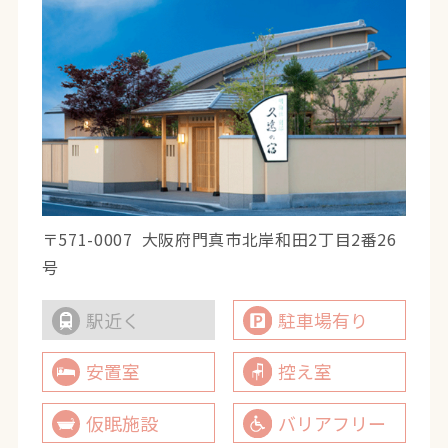
〒571-0007
大阪府門真市北岸和田2丁目2番26
号
駅近く
駐車場有り
安置室
控え室
仮眠施設
バリアフリー