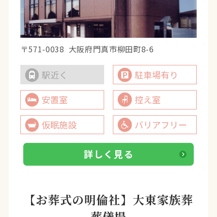
〒571-0038
大阪府門真市柳田町8-6
駅近く
駐車場有り
安置室
控え室
仮眠施設
バリアフリー
詳しく見る
【お葬式の明倫社】大東家族葬
葬儀場