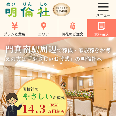
門真南駅 - 【公式】
大東市・寝屋川市・
四條畷市・門真市で
プランと費用
エリア
供花のご注文
資料請求
のお葬式、家族葬、
門真南駅周辺
一日葬は《明倫社》
で葬儀・家族葬をお考
えの方は
「やさしいお葬式」の明倫社へ
明倫社の
やさしい
お葬式
14.3
（税込）
万円から