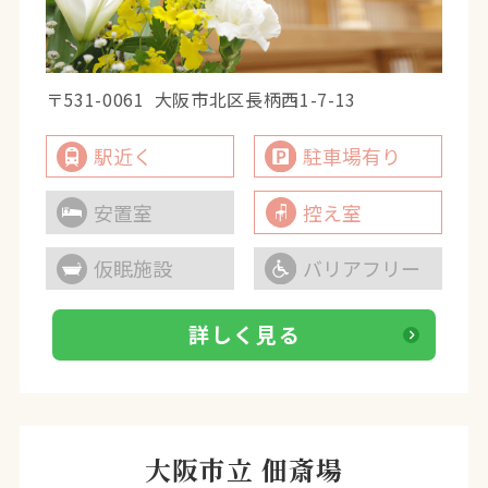
〒531-0061
大阪市北区長柄西1-7-13
駅近く
駐車場有り
安置室
控え室
仮眠施設
バリアフリー
詳しく見る
大阪市立 佃斎場