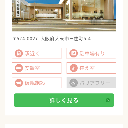
〒574-0027
大阪府大東市三住町5-4
駅近く
駐車場有り
安置室
控え室
仮眠施設
バリアフリー
詳しく見る