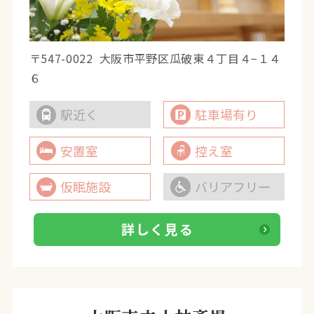
〒547-0022
大阪市平野区瓜破東４丁目４−１４
６
駅近く
駐車場有り
安置室
控え室
仮眠施設
バリアフリー
詳しく見る