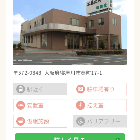
〒572-0848
大阪府寝屋川市秦町17-1
駅近く
駐車場有り
安置室
控え室
仮眠施設
バリアフリー