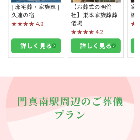
[ 邸宅葬・家族葬 ]
【お葬式の明倫
家
久遠の宿
社】巣本家族葬葬
橋
儀場
★★★★
4.9
★
★★★★
4.2
詳しく見る
詳しく見る
門真南駅周辺のご葬儀
プラン