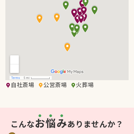
自社斎場
公営斎場
火葬場
お
悩
み
こんな
ありませんか？