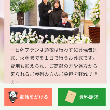
一日葬プランは通夜は行わずに葬儀告別
式、火葬までを１日で行うお葬式です。
費用も抑えられ、ご高齢の方や遠方から
来られるご参列の方のご負担を軽減でき
ます。
会員
275,000
円
電話をかける
資料請求
価格
（税込）
352,000 円（税込）
一般価格