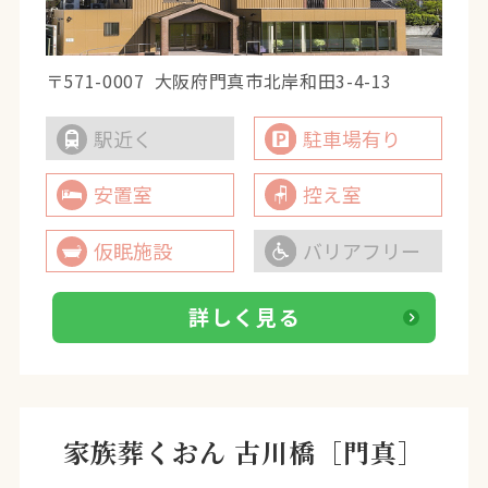
〒571-0007
大阪府門真市北岸和田3-4-13
駅近く
駐車場有り
安置室
控え室
仮眠施設
バリアフリー
詳しく見る
家族葬くおん 古川橋［門真］