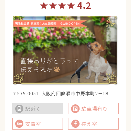
★★★★
4.2
〒575-0051
大阪府四條畷市中野本町2－18
駅近く
駐車場有り
安置室
控え室