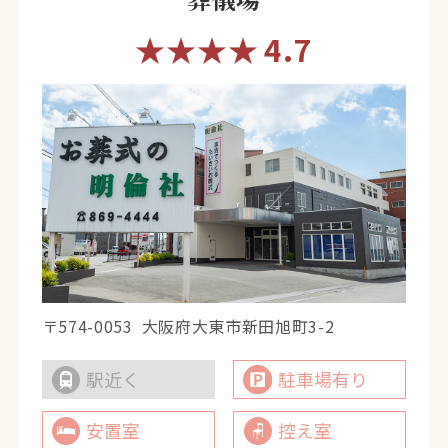
★★★★
4.7
〒574-0053
大阪府大東市新田旭町3-2
駅近く
駐車場有り
安置室
控え室