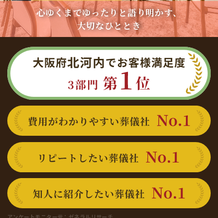
心ゆくまでゆったりと語り明かす、
大切なひととき
大阪府北河内でお客様満足度 3部門 第1位
費用がわかりやすい葬儀社 No.1
リピートしたい葬儀社 No.1
知人に紹介したい葬儀社 No.1
アンケートモニター元：
ゼネラルリサーチ