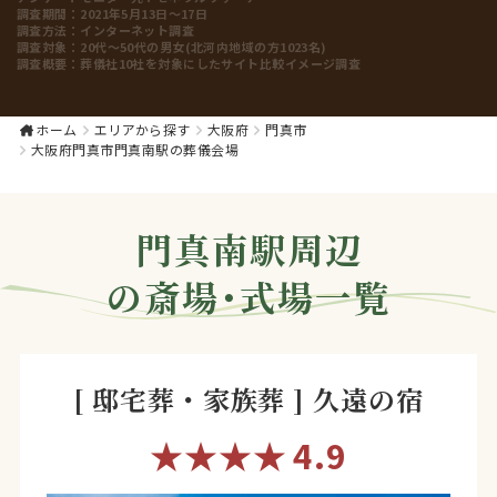
調査期間：
2021年5月13日～17日
調査方法：
インターネット調査
調査対象：
20代～50代の男女(北河内地域の方1023名)
調査概要：
葬儀社10社を対象にしたサイト比較イメージ調査
ホーム
エリアから探す
大阪府
門真市
大阪府門真市門真南駅の葬儀会場
門真南駅周辺
の斎場・式場一覧
[ 邸宅葬・家族葬 ] 久遠の宿
★★★★
4.9