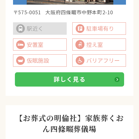
〒575-0051
大阪府四條畷市中野本町2-10
駅近く
駐車場有り
安置室
控え室
仮眠施設
バリアフリー
詳しく見る
【お葬式の明倫社】家族葬くお
ん四條畷葬儀場