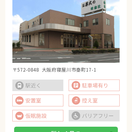
〒572-0848
大阪府寝屋川市秦町17-1
駅近く
駐車場有り
安置室
控え室
仮眠施設
バリアフリー