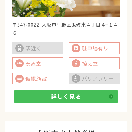
〒547-0022
大阪市平野区瓜破東４丁目４−１４
６
駅近く
駐車場有り
安置室
控え室
仮眠施設
バリアフリー
詳しく見る