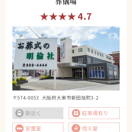
葬儀場
★★★★
4.7
〒574-0053
大阪府大東市新田旭町3-2
駅近く
駐車場有り
安置室
控え室