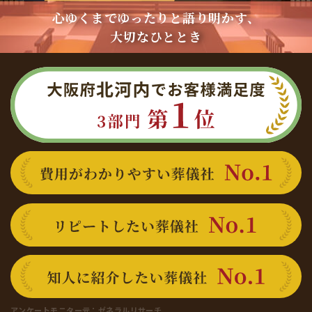
心ゆくまでゆったりと語り明かす、
大切なひととき
大阪府北河内でお客様満足度 3部門 第1位
費用がわかりやすい葬儀社 No.1
リピートしたい葬儀社 No.1
知人に紹介したい葬儀社 No.1
アンケートモニター元：
ゼネラルリサーチ