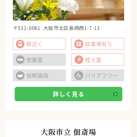
〒531-0061
大阪市北区長柄西1-7-13
駅近く
駐車場有り
安置室
控え室
仮眠施設
バリアフリー
詳しく見る
大阪市立 佃斎場