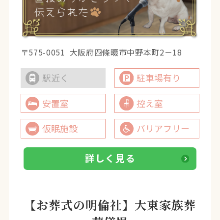
〒575-0051
大阪府四條畷市中野本町2－18
駅近く
駐車場有り
安置室
控え室
仮眠施設
バリアフリー
詳しく見る
【お葬式の明倫社】大東家族葬