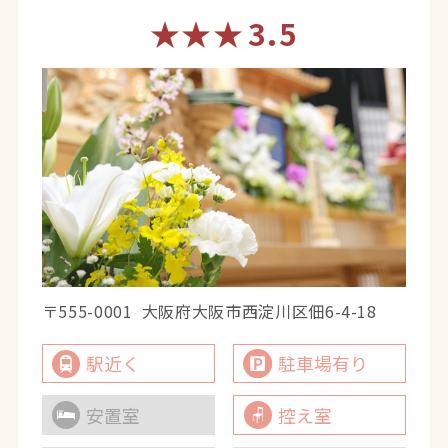
★★★
3.5
〒555-0001
大阪府大阪市西淀川区佃6-4-18
駅近く
駐車場有り
安置室
控え室