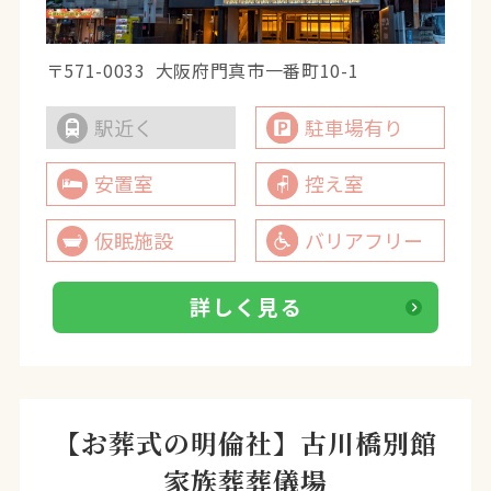
〒571-0033
大阪府門真市一番町10-1
駅近く
駐車場有り
安置室
控え室
仮眠施設
バリアフリー
詳しく見る
【お葬式の明倫社】古川橋別館
家族葬葬儀場