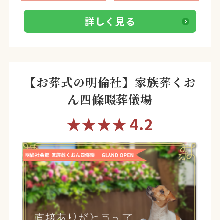
詳しく見る
【お葬式の明倫社】家族葬くお
ん四條畷葬儀場
★★★★
4.2