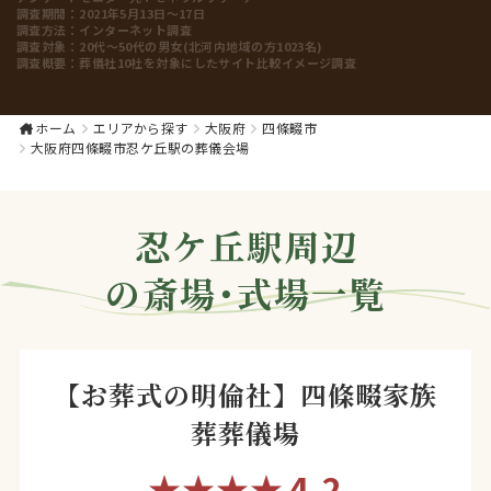
調査期間：
2021年5月13日～17日
調査方法：
インターネット調査
調査対象：
20代～50代の男女(北河内地域の方1023名)
調査概要：
葬儀社10社を対象にしたサイト比較イメージ調査
ホーム
エリアから探す
大阪府
四條畷市
大阪府四條畷市忍ケ丘駅の葬儀会場
忍ケ丘駅周辺
の斎場・式場一覧
【お葬式の明倫社】四條畷家族
葬葬儀場
★★★★
4.2