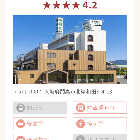
★★★★
4.2
〒571-0007
大阪府門真市北岸和田3-4-13
駅近く
駐車場有り
安置室
控え室
仮眠施設
バリアフリー