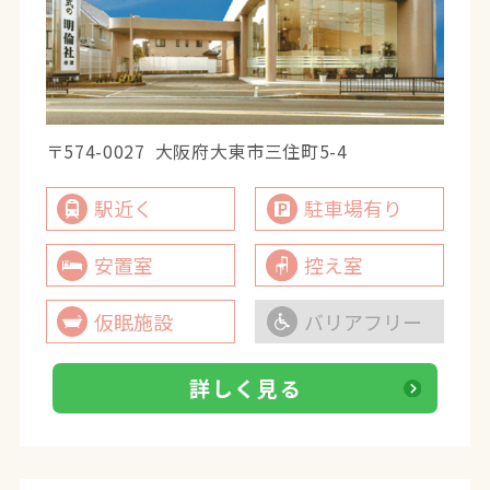
〒574-0027
大阪府大東市三住町5-4
駅近く
駐車場有り
安置室
控え室
仮眠施設
バリアフリー
詳しく見る