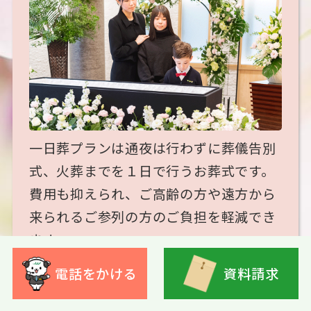
一日葬プランは通夜は行わずに葬儀告別
式、火葬までを１日で行うお葬式です。
費用も抑えられ、ご高齢の方や遠方から
来られるご参列の方のご負担を軽減でき
ます。
会員
電話をかける
資料請求
275,000
円
価格
（税込）