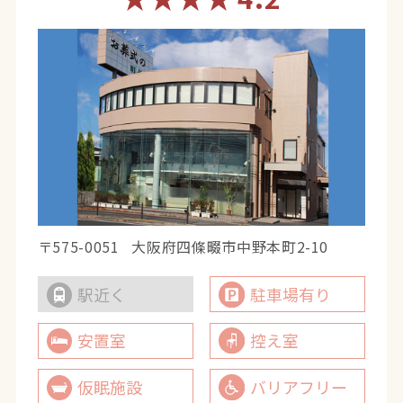
〒575-0051
大阪府四條畷市中野本町2-10
駅近く
駐車場有り
安置室
控え室
仮眠施設
バリアフリー