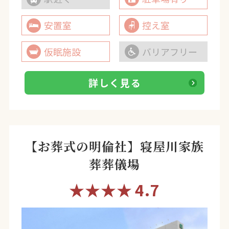
安置室
控え室
仮眠施設
バリアフリー
詳しく見る
【お葬式の明倫社】寝屋川家族
葬葬儀場
★★★★
4.7