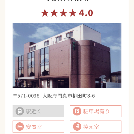
★★★★
4.0
〒571-0038
大阪府門真市柳田町8-6
駅近く
駐車場有り
安置室
控え室