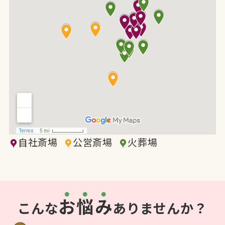
自社斎場
公営斎場
火葬場
お
悩
み
こんな
ありませんか？