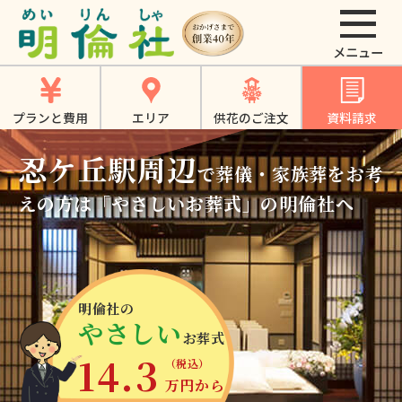
忍ケ丘駅 - 【公式】
大東市・寝屋川市・
四條畷市・門真市で
プランと費用
エリア
供花のご注文
資料請求
のお葬式、家族葬、
忍ケ丘駅周辺
一日葬は《明倫社》
で葬儀・家族葬をお考
えの方は
「やさしいお葬式」の明倫社へ
明倫社の
やさしい
お葬式
14.3
（税込）
万円から