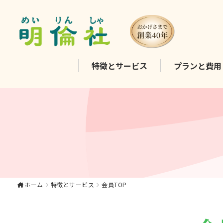
会員TOP｜大東市・寝
特徴と
サービス
プランと
費用
屋川市・四條畷市・門
真市でのお葬式、家族
葬、一日葬は《明倫
社》
ホーム
特徴とサービス
会員TOP