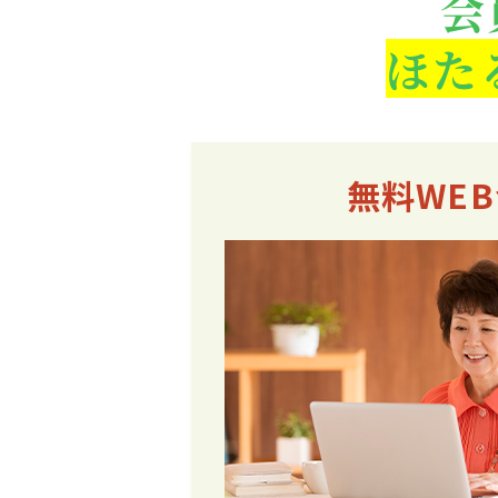
会
ほた
無料WE