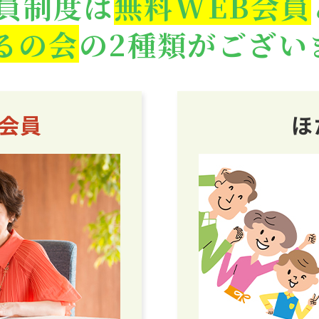
員制度は
無料WEB会員
るの会
の2種類がござい
B会員
ほ