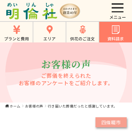
行き届いた葬儀だっ
たと感謝していま
す。｜【公式】大東
プランと費用
エリア
供花のご注文
資料請求
市・寝屋川市・四條
畷市・門真市でのや
お客様の声
さしいお葬式、家族
葬は《明倫社》
ご葬儀を終えられた
お客様のアンケートをご紹介します。
ホーム
お客様の声
行き届いた葬儀だったと感謝しています。
四條畷市