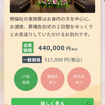
明倫社の家族葬はお身内の方を中心に、
お通夜、葬儀告別式の２日間をゆっくり
とお見送りしていただけるお別れです。
会員
440,000
円
価格
（税込）
517,000 円
（税込）
一般価格
15名
通夜式
告別式
あり
あり
程度
詳しく見る