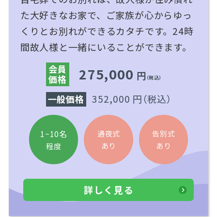
た大好きなお家で、ご家族が心からゆっ
くりとお別れができるカタチです。24時
間故人様と一緒にいることができます。
会員
275,000
円
価格
（税込）
352,000 円
（税込）
一般価格
1~10名
通夜式
告別式
あり
あり
程度
詳しく見る