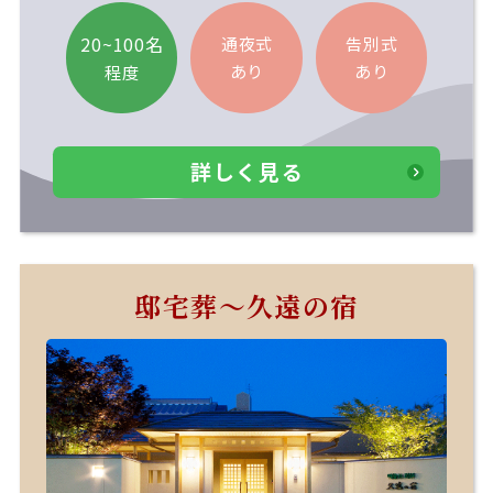
20~100名
通夜式
告別式
あり
あり
程度
詳しく見る
邸宅葬～久遠の宿