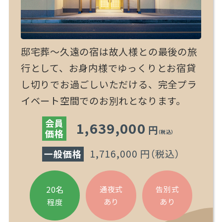
邸宅葬～久遠の宿は故人様との最後の旅
行として、お身内様でゆっくりとお宿貸
し切りでお過ごしいただける、完全プラ
イベート空間でのお別れとなります。
会員
1,639,000
円
価格
（税込）
1,716,000 円
（税込）
一般価格
20名
通夜式
告別式
あり
あり
程度