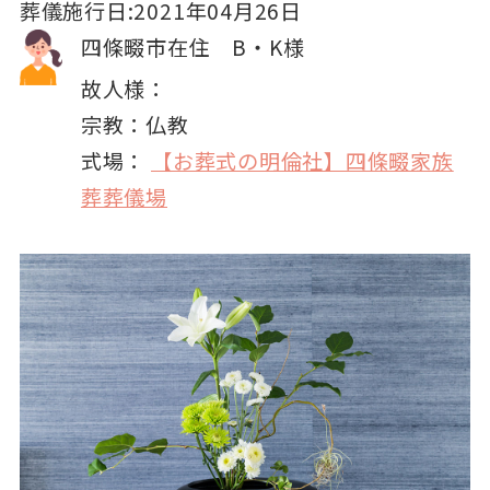
葬儀施行日:2021年04月26日
四條畷市在住 B・K様
故人様：
宗教：仏教
式場：
【お葬式の明倫社】四條畷家族
葬葬儀場