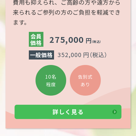
費用も抑えられ、ご高齢の方や遠方から
来られるご参列の方のご負担を軽減でき
ます。
会員
275,000
円
価格
（税込）
352,000 円
（税込）
一般価格
10名
告別式
あり
程度
詳しく見る