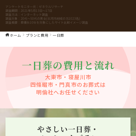
知人に紹介したい葬儀社 No.1
アンケートモニター元：
ゼネラルリサーチ
調査期間：
2021年5月13日～17日
調査方法：
インターネット調査
調査対象：
20代～50代の男女(北河内地域の方1023名)
調査概要：
葬儀社10社を対象にしたサイト比較イメージ調査
ホーム
プランと費用
一日葬
一日葬の費用と流れ
大東市・寝屋川市
四條畷市・門真市
のお葬式は
明倫社へお任せください
やさしい一日葬・