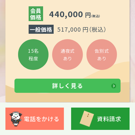
会員
440,000
円
価格
（税込）
517,000 円
（税込）
一般価格
15名
通夜式
告別式
あり
あり
程度
詳しく見る
電話をかける
資料請求
直葬・火葬式