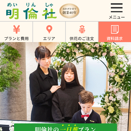
一日葬｜大東市・寝
屋川市・四條畷市・
門真市での一日葬は
プランと費用
エリア
供花のご注文
資料請求
《明倫社》
明倫社の
一
日
葬
プラン