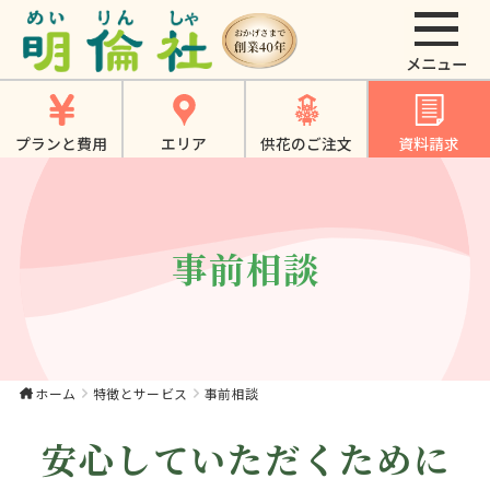
明倫社の事前相談は
懇切丁寧でアンケー
トでも高く評価頂い
プランと費用
エリア
供花のご注文
資料請求
てます。
事前相談
ホーム
特徴とサービス
事前相談
安心していただくために