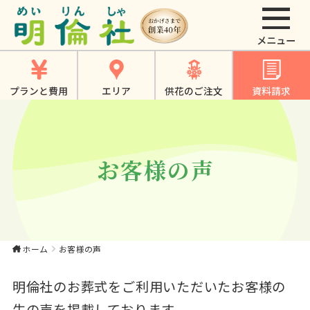
お客様の声｜【公
式】大東市・寝屋川
市・四條畷市・門真
プランと費用
エリア
供花のご注文
資料請求
市でのやさしいお葬
式、家族葬は《明倫
社》
お客様の声
ホーム
お客様の声
明倫社のお葬式をご利用いただいたお客様の
生の声を掲載しております。