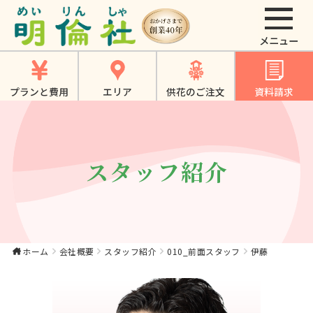
伊藤｜【公式】大東
市・寝屋川市・四條
畷市・門真市でのや
プランと費用
エリア
供花のご注文
資料請求
さしいお葬式、家族
葬は《明倫社》
スタッフ紹介
ホーム
会社概要
スタッフ紹介
010_前面スタッフ
伊藤