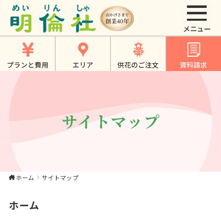
サイトマップ｜大東
市・寝屋川市・四條
畷市・門真市でのお
プランと費用
エリア
供花のご注文
資料請求
葬式、家族葬、一日
葬は《明倫社》
サイトマップ
ホーム
サイトマップ
ホーム