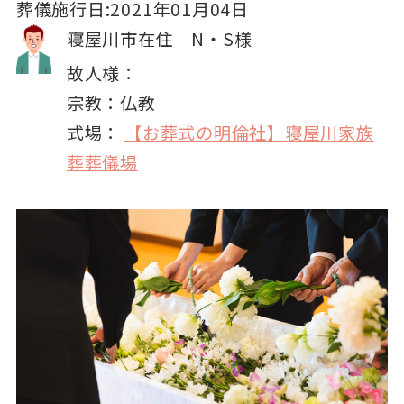
葬儀施行日:2021年01月04日
寝屋川市在住 N・S様
故人様：
宗教：仏教
式場：
【お葬式の明倫社】寝屋川家族
葬葬儀場