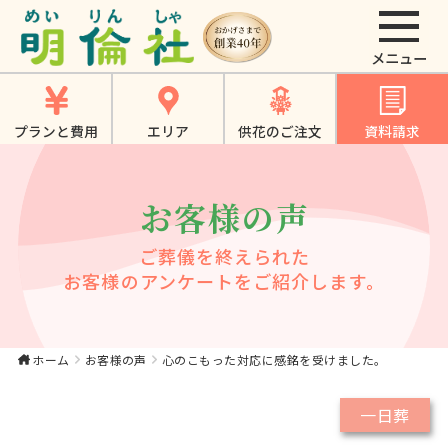
心のこもった対応に
感銘を受けました。
｜【公式】大東市・
プランと費用
エリア
供花のご注文
資料請求
寝屋川市・四條畷
市・門真市でのやさ
お客様の声
しいお葬式、家族葬
は《明倫社》
ご葬儀を終えられた
お客様のアンケートをご紹介します。
ホーム
お客様の声
心のこもった対応に感銘を受けました。
一日葬