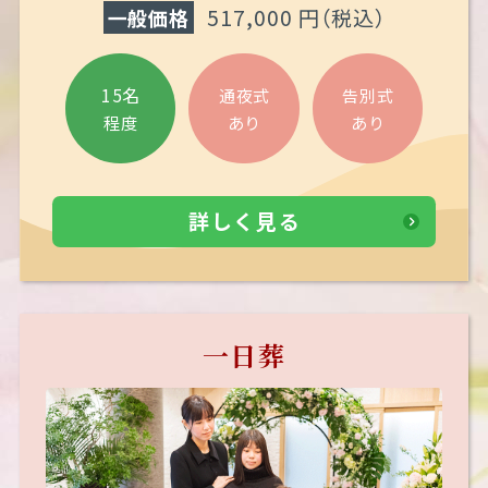
517,000 円
（税込）
一般価格
15名
通夜式
告別式
あり
あり
程度
詳しく見る
一日葬