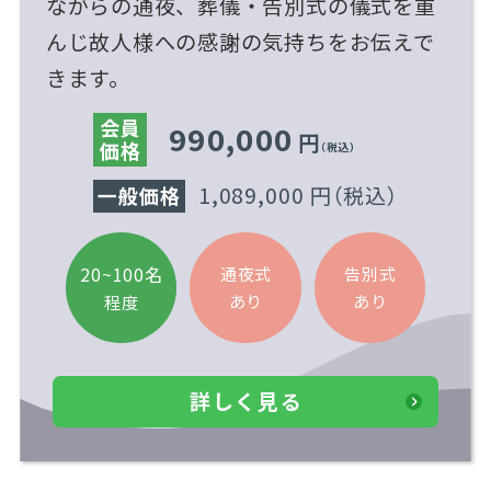
ながらの通夜、葬儀・告別式の儀式を重
んじ故人様への感謝の気持ちをお伝えで
きます。
会員
990,000
円
価格
（税込）
1,089,000 円
（税込）
一般価格
20~100名
通夜式
告別式
あり
あり
程度
詳しく見る