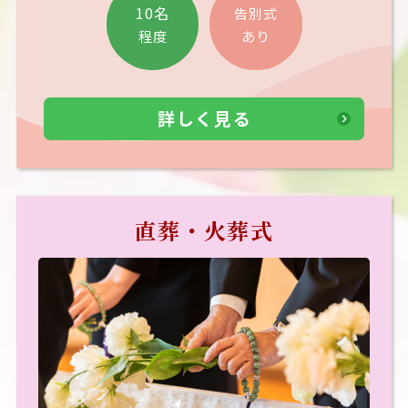
10名
告別式
あり
程度
詳しく見る
直葬・火葬式