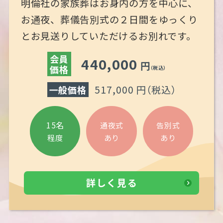
明倫社の家族葬はお身内の方を中心に、
お通夜、葬儀告別式の２日間をゆっくり
とお見送りしていただけるお別れです。
会員
440,000
円
価格
（税込）
517,000 円
（税込）
一般価格
15名
通夜式
告別式
あり
あり
程度
詳しく見る