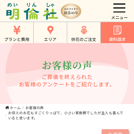
お供えのお花もすご
くりっぱで、小さい
家族葬でしたが主人
プランと費用
エリア
供花のご注文
資料請求
も喜んでいると思い
ます。｜【公式】大
お客様の声
東市・寝屋川市・四
條畷市・門真市での
ご葬儀を終えられた
やさしいお葬式、家
お客様のアンケートをご紹介します。
族葬は《明倫社》
ホーム
お客様の声
お供えのお花もすごくりっぱで、小さい家族葬でしたが主人も喜んで
いると思います。