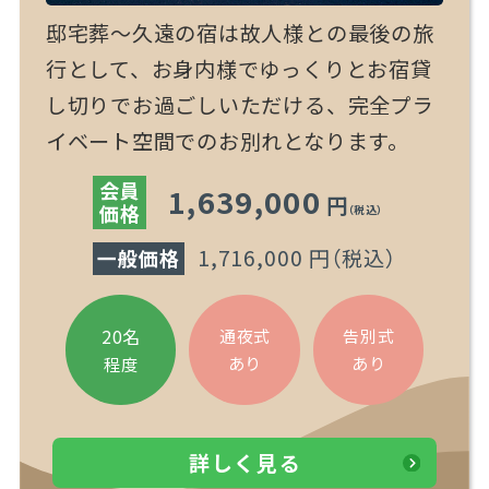
邸宅葬～久遠の宿は故人様との最後の旅
行として、お身内様でゆっくりとお宿貸
し切りでお過ごしいただける、完全プラ
イベート空間でのお別れとなります。
会員
1,639,000
円
価格
（税込）
1,716,000 円
（税込）
一般価格
20名
通夜式
告別式
あり
あり
程度
詳しく見る