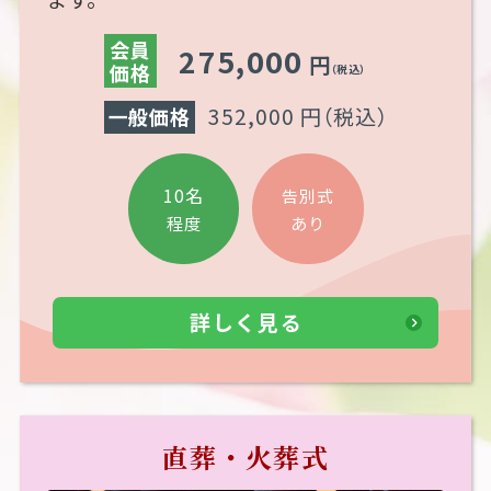
会員
275,000
円
価格
（税込）
352,000 円
（税込）
一般価格
10名
告別式
あり
程度
詳しく見る
直葬・火葬式