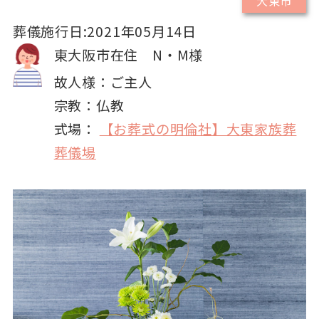
大東市
葬儀施行日:2021年05月14日
東大阪市在住 N・M様
故人様：ご主人
宗教：仏教
式場：
【お葬式の明倫社】大東家族葬
葬儀場