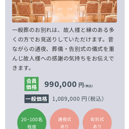
一般葬のお別れは、故人様と縁のある多
くの方でお見送りしていただけます。昔
ながらの通夜、葬儀・告別式の儀式を重
んじ故人様への感謝の気持ちをお伝えで
きます。
会員
990,000
円
価格
（税込）
1,089,000 円
（税込）
一般価格
20~100名
通夜式
告別式
あり
あり
程度