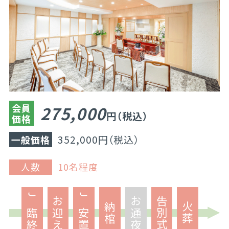
会員
275,000
円（税込）
価格
352,000円（税込）
一般価格
人数
10名程度
ご臨終
お迎え
ご安置
お通夜
告別式
納棺
火葬