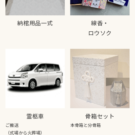
納棺用品一式
線香・
ロウソク
霊柩車
骨箱セット
ご搬送
本骨箱と分骨箱
（式場から火葬場）