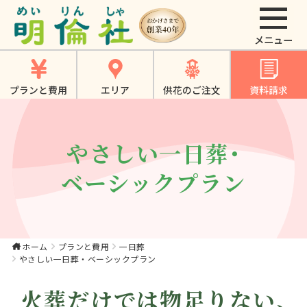
やさしい一日葬・ベ
ーシックプラン｜大
東市・寝屋川市・四
プランと費用
エリア
供花のご注文
資料請求
條畷市・門真市での
一日葬は《明倫社》
やさしい一日葬・
ベーシックプラン
ホーム
プランと費用
一日葬
やさしい一日葬・ベーシックプラン
火葬だけでは物足りない、