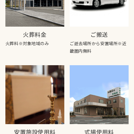
火葬料金
ご搬送
火葬料※対象地域のみ
ご逝去場所から安置場所※近
畿圏内無料
安置施設使用料
式場使用料