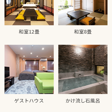
和室12畳
和室8畳
ゲストハウス
かけ流し石風呂