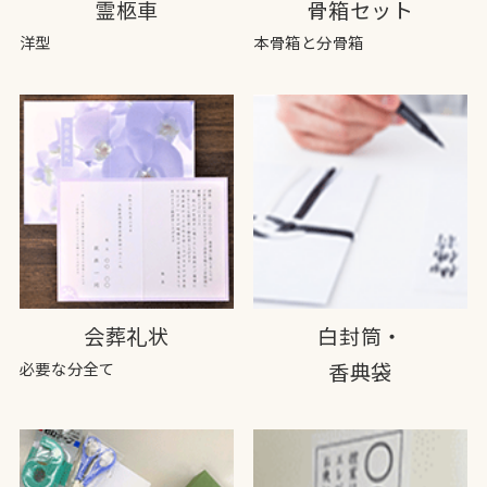
霊柩車
骨箱セット
洋型
本骨箱と分骨箱
会葬礼状
白封筒・
必要な分全て
香典袋