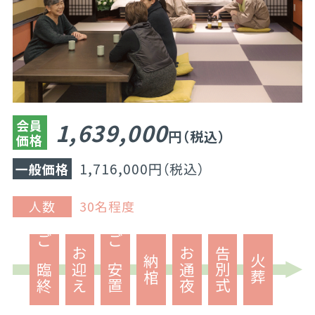
会員
1,639,000
円（税込）
価格
1,716,000円（税込）
一般価格
人数
30名程度
ご臨終
お迎え
ご安置
お通夜
告別式
納棺
火葬