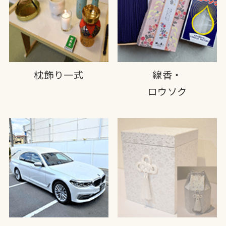
枕飾り一式
線香・
ロウソク