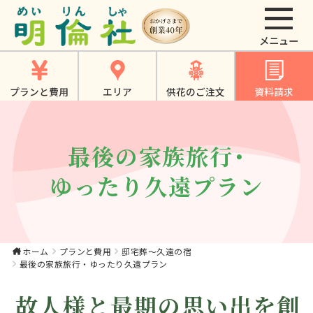
最後の家族旅行・ゆ
ったり久遠プラン｜
【公式】大東市・寝
プランと費用
エリア
供花のご注文
資料請求
屋川市・四條畷市・
門真市でのやさしい
お葬式、家族葬は
最後の家族旅行・
《明倫社》
ゆったり久遠プラン
ホーム
プランと費用
邸宅葬～久遠の宿
最後の家族旅行・ゆったり久遠プラン
故人様と最期の思い出を創