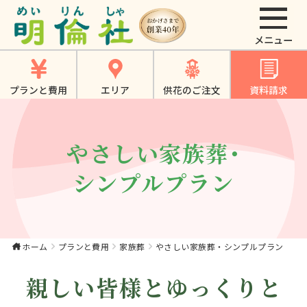
やさしい家族葬・シ
ンプルプラン｜大東
市・寝屋川市・四條
プランと費用
エリア
供花のご注文
資料請求
畷市・門真市での家
族葬は《明倫社》
やさしい家族葬・
シンプルプラン
ホーム
プランと費用
家族葬
やさしい家族葬・シンプルプラン
親しい皆様とゆっくりと