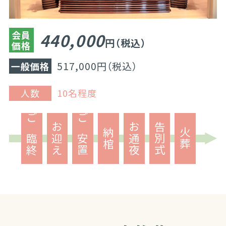
会員
440,000
円（税込）
価格
517,000円（税込）
一般価格
人数
10名程度
ご臨終
お迎え
ご安置
お通夜
告別式
納棺
火葬