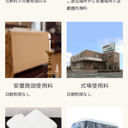
火葬料※対象地域のみ
ご逝去場所から安置場所※近
畿圏内無料
安置施設使用料
式場使用料
日数制限なし
日数制限なし