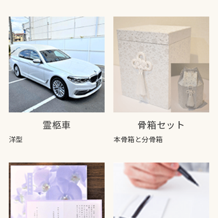
霊柩車
骨箱セット
洋型
本骨箱と分骨箱