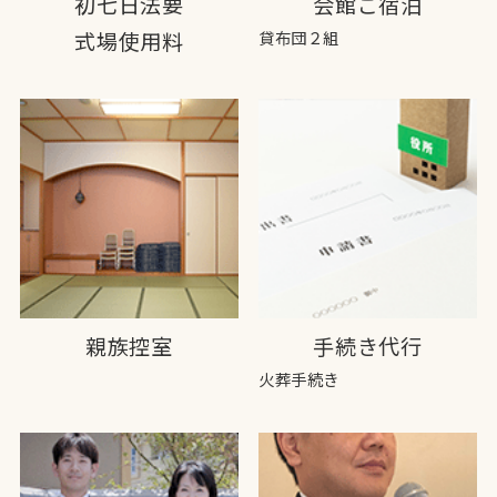
初七日法要
会館ご宿泊
式場使用料
貸布団２組
親族控室
手続き代行
火葬手続き