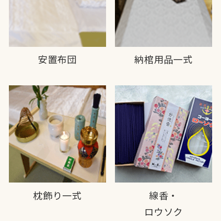
安置布団
納棺用品一式
枕飾り一式
線香・
ロウソク