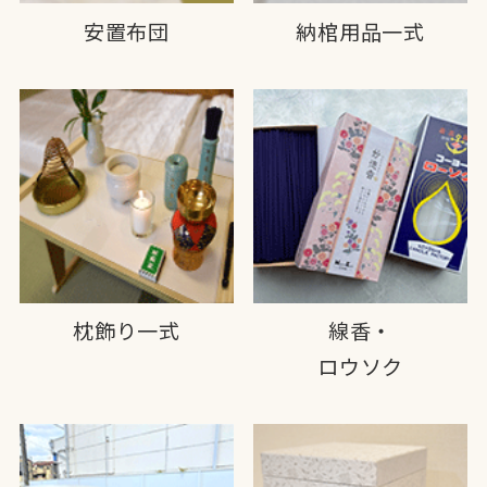
安置布団
納棺用品一式
枕飾り一式
線香・
ロウソク