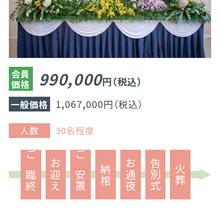
会員
990,000
円（税込）
価格
1,067,000円（税込）
一般価格
人数
30名程度
ご臨終
お迎え
ご安置
お通夜
告別式
納棺
火葬