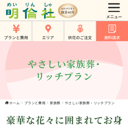
やさしい家族葬・リ
ッチプラン｜大東
市・寝屋川市・四條
プランと費用
エリア
供花のご注文
資料請求
畷市・門真市での家
族葬は《明倫社》
やさしい家族葬・
リッチプラン
ホーム
プランと費用
家族葬
やさしい家族葬・リッチプラン
豪華な花々に囲まれてお身