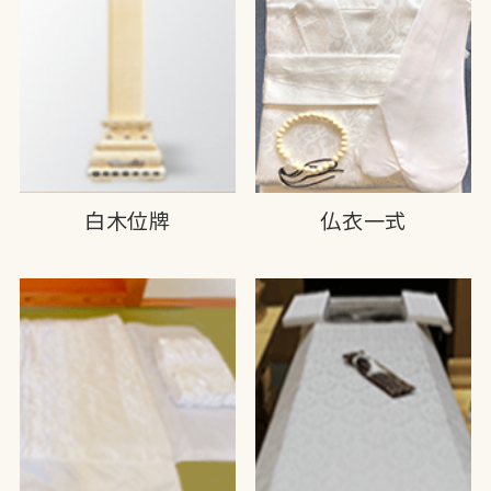
白木位牌
仏衣一式