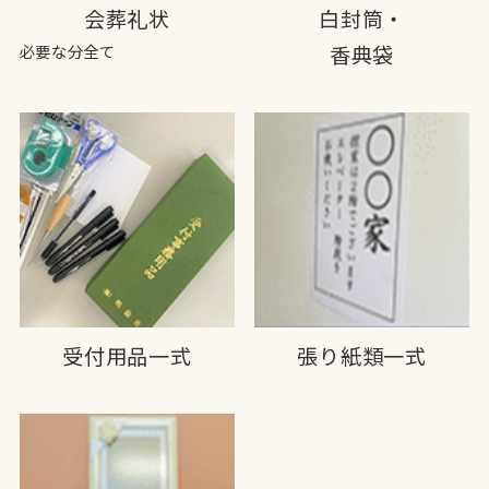
会葬礼状
白封筒・
必要な分全て
香典袋
受付用品一式
張り紙類一式