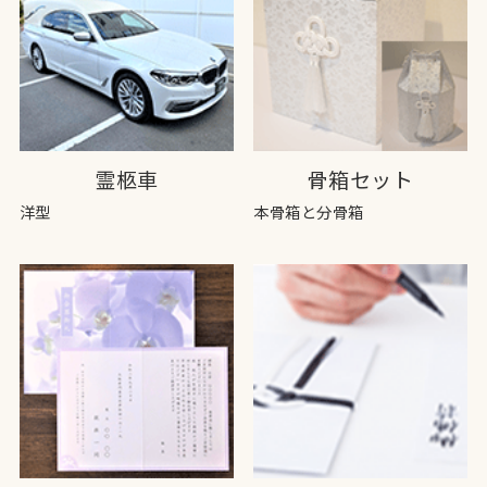
霊柩車
骨箱セット
洋型
本骨箱と分骨箱