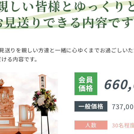
親しい皆様とゆっくり
お見送りできる内容です
お見送りを親しい方達と一緒に心ゆくまでお過ごしいた
だける内容です。
会員
660,
価格
737,
一般価格
人数
30名程