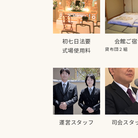
初七日法要
会館ご宿
貸布団２組
式場使用料
運営スタッフ
司会スタ