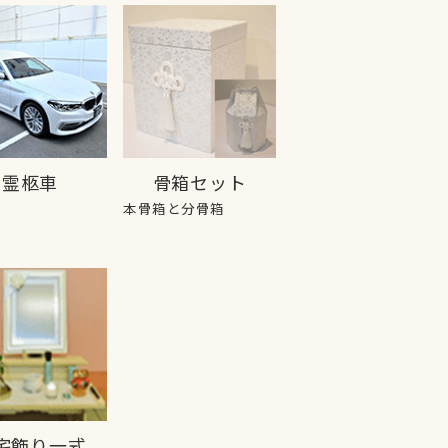
霊柩車
骨箱セット
本骨箱と分骨箱
宅飾り一式