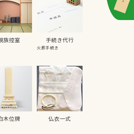
親族控室
手続き代行
火葬手続き
白木位牌
仏衣一式