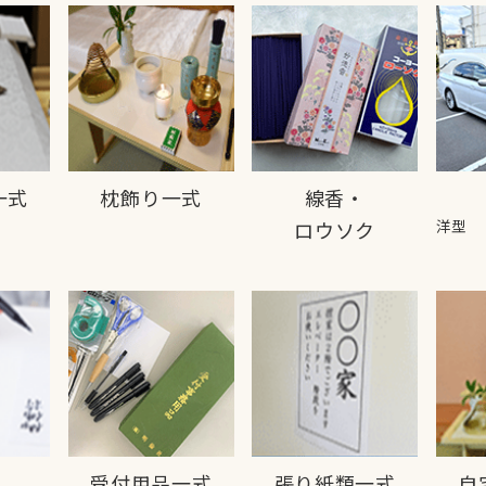
一式
枕飾り一式
線香・
洋型
ロウソク
・
受付用品一式
張り紙類一式
自