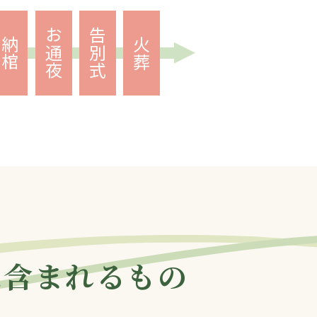
お通夜
告別式
納棺
火葬
に含まれるもの