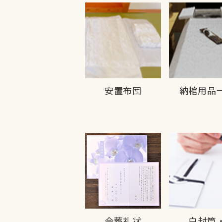
安置布団
納棺用品
会葬礼状
白封筒