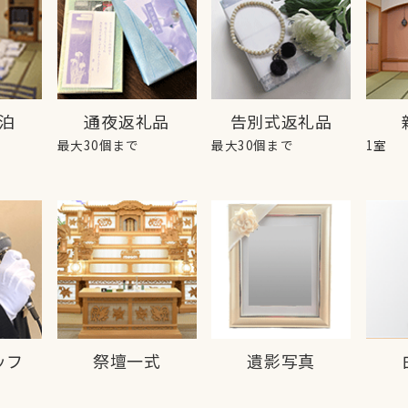
泊
通夜返礼品
告別式返礼品
最大30個まで
最大30個まで
1室
ッフ
祭壇一式
遺影写真