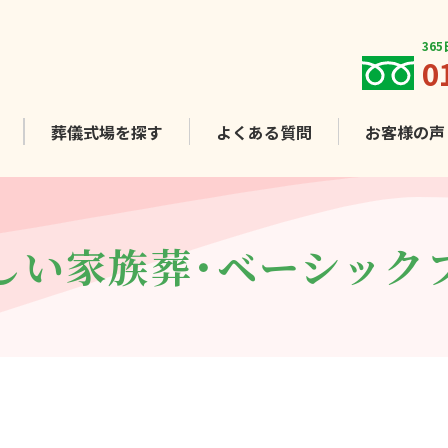
36
0
葬儀式場を
探す
よくある質問
お客様
の声
しい家族葬・
ベーシック