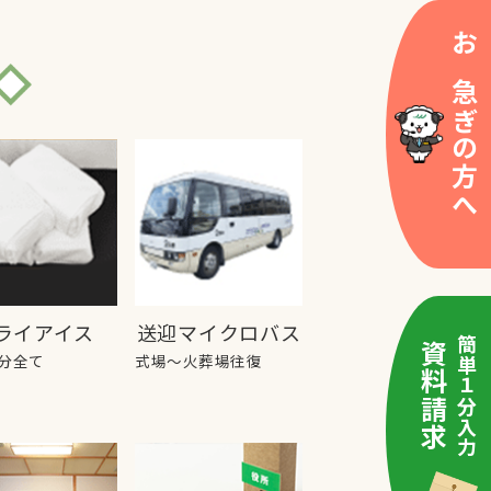
お急ぎの方へ
ライアイス
送迎マイクロバス
簡単１分入力
資料請求
分全て
式場～火葬場往復