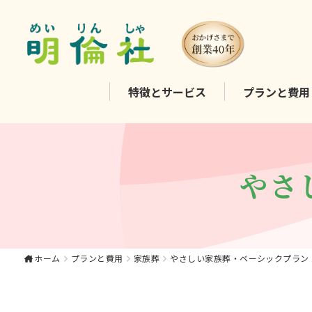
やさしい家族葬・ベー
特徴と
サービス
プランと
費用
シックプラン｜大東
市・寝屋川市・四條畷
市・門真市での家族葬
は《明倫社》
やさ
ホーム
プランと費用
家族葬
やさしい家族葬・ベーシックプラン