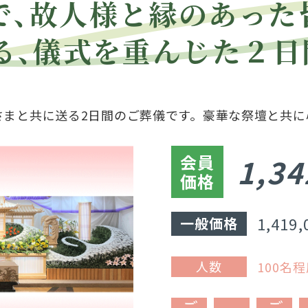
で、故人様と縁のあった
る、儀式を重んじた２日
さまと共に送る2日間のご葬儀です。豪華な祭壇と共に
会員
1,34
価格
1,419
一般価格
人数
100名