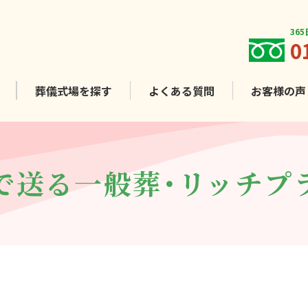
36
0
葬儀式場を
探す
よくある質問
お客様
の声
で送る一般葬・
リッチプ