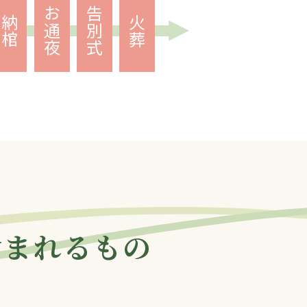
お通夜
告別式
納棺
火葬
含まれるもの