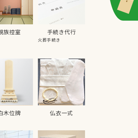
親族控室
手続き代行
火葬手続き
白木位牌
仏衣一式