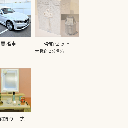
霊柩車
骨箱セット
本骨箱と分骨箱
宅飾り一式