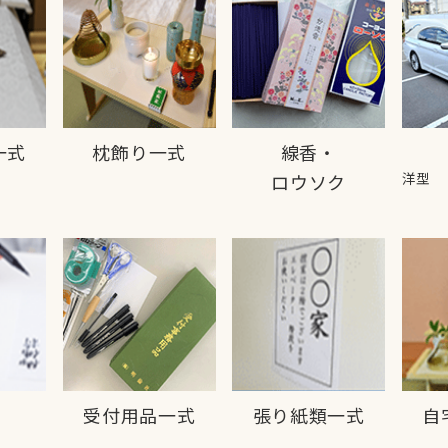
一式
枕飾り一式
線香・
洋型
ロウソク
・
受付用品一式
張り紙類一式
自