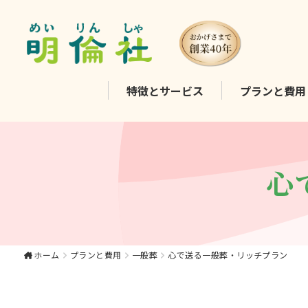
心で送る一般葬・リッ
特徴と
サービス
プランと
費用
チプラン｜大東市・寝
屋川市・四條畷市・門
真市での一般葬は《明
倫社》
心
ホーム
プランと費用
一般葬
心で送る一般葬・リッチプラン