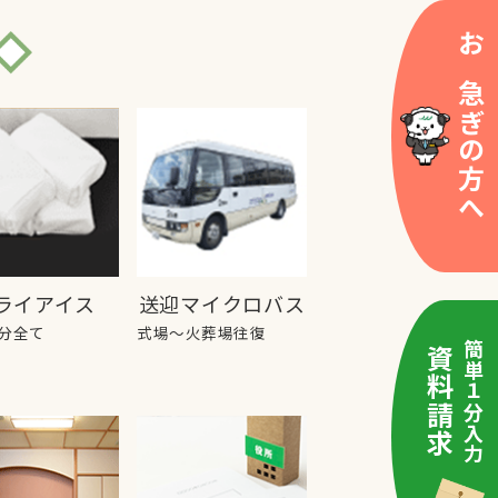
お急ぎの方へ
ライアイス
送迎マイクロバス
分全て
式場～火葬場往復
簡単１分入力
資料請求