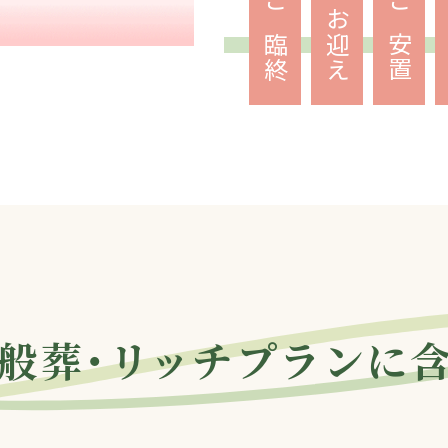
ご臨終
お迎え
ご安置
般葬・
リッチプラン
に