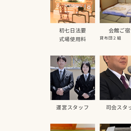
初七日法要
会館ご宿
貸布団２組
式場使用料
運営スタッフ
司会スタ