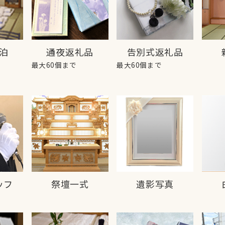
泊
通夜返礼品
告別式返礼品
最大60個まで
最大60個まで
ッフ
祭壇一式
遺影写真