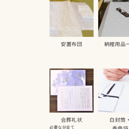
安置布団
納棺用品
会葬礼状
白封筒
必要な分全て
香典袋