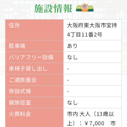
施設情報
住所
大阪府東大阪市宝持
4丁目11番2号
駐車場
あり
バリアフリー設備
なし
車椅子貸し出し
-
ご遺族面会
-
併設式場
-
親族控室
なし
火葬料金
市内 大人（13歳以
上）：￥7,000 市