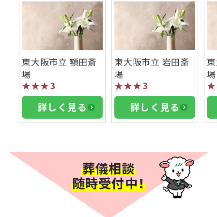
東大阪市立 額田斎
東大阪市立 岩田斎
東
場
場
場
★★★
3
★★★
3
★
詳しく見る
詳しく見る
葬儀相談
随時受付中！