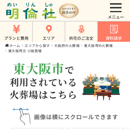
東大阪市立 小阪斎場
（大阪府東大阪市）
｜【公式】大東市・
プランと費用
エリア
供花のご注文
資料請求
寝屋川市・四條畷
ホーム
エリアから探す
大阪府の火葬場
東大阪市の火葬場
東大阪市立 小阪斎場
市・門真市でのやさ
しいお葬式、家族葬
東大阪市
で
は《明倫社》
利用されている
火葬場はこちら