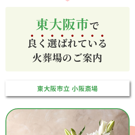
東大阪市
で
良
く
選
ば
れ
て
い
る
火葬場のご案内
東大阪市立 小阪斎場