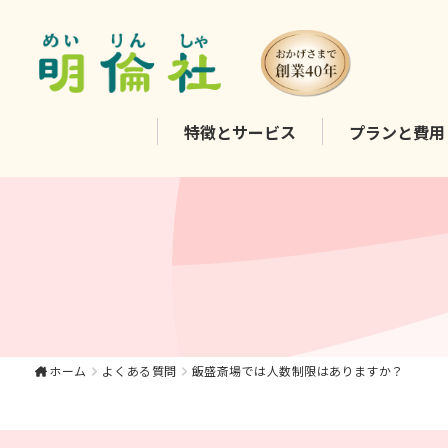
飯盛斎場では人数制限
特徴と
サービス
プランと
費用
はありますか？。【公
式】大東市・寝屋川
市・四條畷市・門真市
でのやさしいお葬式、
家族葬は《明倫社》
ホーム
よくある質問
飯盛斎場では人数制限はありますか？