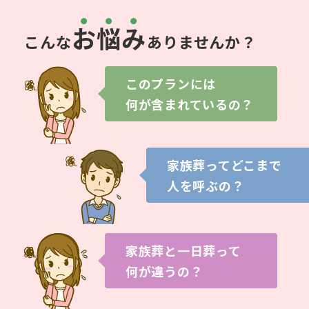
お
悩
み
こんな
ありませんか？
このプランには
何が含まれているの？
家族葬ってどこまで
人を呼ぶの？
家族葬と一日葬って
何が違うの？