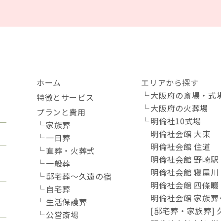
ホーム
エリアから探す
大阪府の斎場・式
特徴とサービス
大阪府の火葬場
プランと費用
明倫社10式場
家族葬
明倫社会館 大東
一日葬
明倫社会館 住道
直葬・火葬式
明倫社会館 野崎駅
一般葬
明倫社会館 寝屋川
邸宅葬～久遠の宿
明倫社会館 四條畷
自宅葬
明倫社会館 家族葬
生活保護葬
[邸宅葬・家族葬]
公営斎場