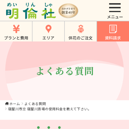
寝屋川市立 寝屋川斎
場の使用料金を教え
て下さい。【公式】
プランと費用
エリア
供花のご注文
資料請求
大東市・寝屋川市・
四條畷市・門真市で
のやさしいお葬式、
よくある質問
家族葬は《明倫社》
ホーム
よくある質問
寝屋川市立 寝屋川斎場の使用料金を教えて下さい。