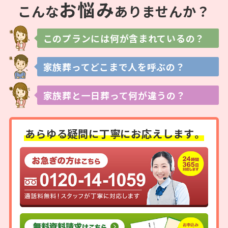
お
悩
み
こんな
ありませんか？
このプランには
何が含まれているの？
家族葬ってどこまで
人を呼ぶの？
家族葬と一日葬って
何が違うの？
あらゆる疑問に
丁寧にお応えします。