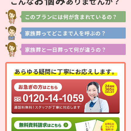
お
悩
み
こんな
ありませんか？
このプランには
何が含まれているの？
家族葬ってどこまで
人を呼ぶの？
家族葬と一日葬って
何が違うの？
あらゆる疑問に
丁寧にお応えします。