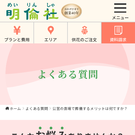
公営の斎場で葬儀す
るメリットは何です
か？｜【公式】大東
プランと費用
エリア
供花のご注文
資料請求
市・寝屋川市・四條
畷市・門真市でのや
さしいお葬式、家族
よくある質問
葬は《明倫社》
ホーム
よくある質問
公営の斎場で葬儀するメリットは何ですか？