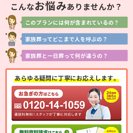
お
悩
み
こんな
ありませんか？
このプランには
何が含まれているの？
家族葬ってどこまで
人を呼ぶの？
家族葬と一日葬って
何が違うの？
あらゆる疑問に
丁寧にお応えします。