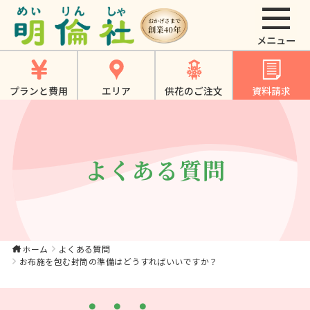
お布施を包む封筒の
準備はどうすればい
いですか？｜【公
プランと費用
エリア
供花のご注文
資料請求
式】大東市・寝屋川
市・四條畷市・門真
市でのやさしいお葬
よくある質問
式、家族葬は《明倫
社》
ホーム
よくある質問
お布施を包む封筒の準備はどうすればいいですか？