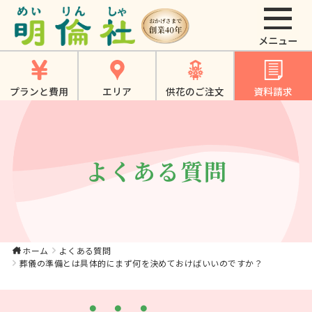
葬儀の準備とは具体
的にまず何を決めて
おけばいいのです
プランと費用
エリア
供花のご注文
資料請求
か？｜【公式】大東
市・寝屋川市・四條
畷市・門真市でのや
よくある質問
さしいお葬式、家族
葬は《明倫社》
ホーム
よくある質問
葬儀の準備とは具体的にまず何を決めておけばいいのですか？