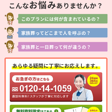
お
悩
み
こんな
ありませんか？
このプランには
何が含まれているの？
家族葬ってどこまで
人を呼ぶの？
家族葬と一日葬って
何が違うの？
あらゆる疑問に
丁寧にお応えします。