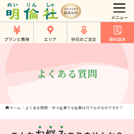
中小企業でも社葬は
行うものなのです
か？｜【公式】大東
プランと費用
エリア
供花のご注文
資料請求
市・寝屋川市・四條
畷市・門真市でのや
さしいお葬式、家族
よくある質問
葬は《明倫社》
ホーム
よくある質問
中小企業でも社葬は行うものなのですか？