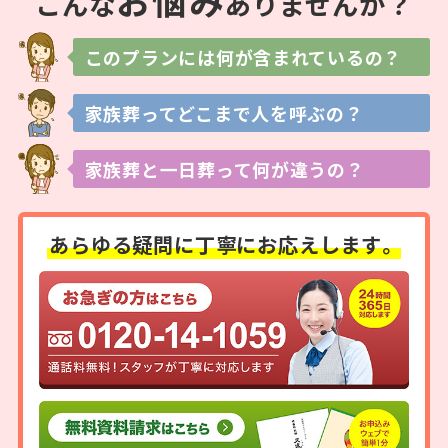
お
悩
み
こんな
ありませんか？
このプランには
何が含まれているの？
家族葬ってどこまで
人を呼ぶの？
家族葬と一日葬って
何が違うの？
あらゆる疑問に
丁寧にお応えします。