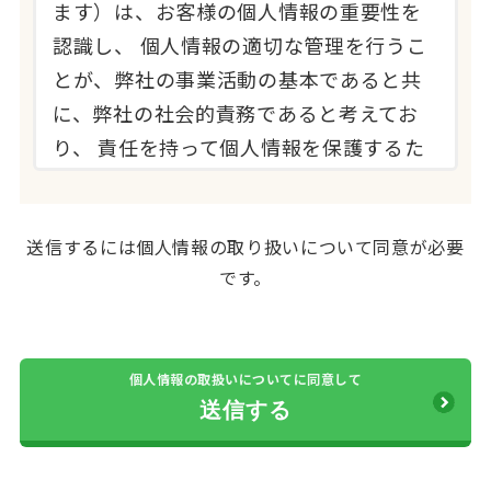
ます）は、お客様の個人情報の重要性を
認識し、 個人情報の適切な管理を行うこ
とが、弊社の事業活動の基本であると共
に、弊社の社会的責務であると考えてお
り、 責任を持って個人情報を保護するた
め、以下の取り組みを行っております。
2.個人情報の定義
送信するには個人情報の取り扱いについて同意が必要
です。
本個人情報保護方針における「個人情
報」とは、弊社が取り扱う業務（葬祭関
連業務、ご遺体搬送業務、 法事・法要、
個人情報の取扱いについてに同意して
生花・ご供花承り業務、会員制運営業務
等、以下、「弊社取り扱い業務」といい
ます） を通じてお客様からお預かりさせ