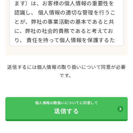
ます）は、お客様の個人情報の重要性を
認識し、 個人情報の適切な管理を行うこ
とが、弊社の事業活動の基本であると共
に、弊社の社会的責務であると考えてお
り、 責任を持って個人情報を保護するた
め、以下の取り組みを行っております。
2.個人情報の定義
送信するには個人情報の取り扱いについて同意が必要
です。
本個人情報保護方針における「個人情
報」とは、弊社が取り扱う業務（葬祭関
連業務、ご遺体搬送業務、 法事・法要、
個人情報の取扱いについてに同意して
生花・ご供花承り業務、会員制運営業務
等、以下、「弊社取り扱い業務」といい
ます） を通じてお客様からお預かりさせ