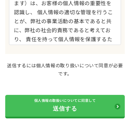
ます）は、お客様の個人情報の重要性を
認識し、 個人情報の適切な管理を行うこ
とが、弊社の事業活動の基本であると共
に、弊社の社会的責務であると考えてお
り、 責任を持って個人情報を保護するた
め、以下の取り組みを行っております。
2.個人情報の定義
送信するには個人情報の取り扱いについて同意が必要
です。
本個人情報保護方針における「個人情
報」とは、弊社が取り扱う業務（葬祭関
連業務、ご遺体搬送業務、 法事・法要、
個人情報の取扱いについてに同意して
生花・ご供花承り業務、会員制運営業務
等、以下、「弊社取り扱い業務」といい
ます） を通じてお客様からお預かりさせ